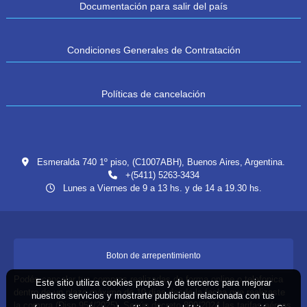
Documentación para salir del país
Condiciones Generales de Contratación
Políticas de cancelación
Esmeralda 740 1º piso, (C1007ABH), Buenos Aires, Argentina.
+(5411) 5263-3434
Lunes a Viernes de 9 a 13 hs. y de 14 a 19.30 hs.
Boton de arrepentimiento
Podés cancelar tus compras realizadas de forma online o telefonica
Este sitio utiliza cookies propias y de terceros para mejorar
dentro de un plazo máximo de 10 días desde la fecha que realizaste
nuestros servicios y mostrarte publicidad relacionada con tus
la compra (Disp.954/2025). Según decreto 809/2024 las tarifas aéreas